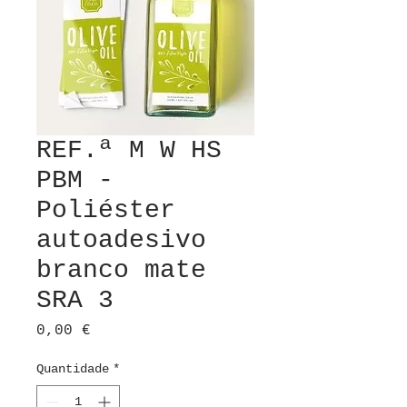
REF.ª M W HS
PBM -
Poliéster
autoadesivo
branco mate
SRA 3
Preço
0,00 €
Quantidade
*