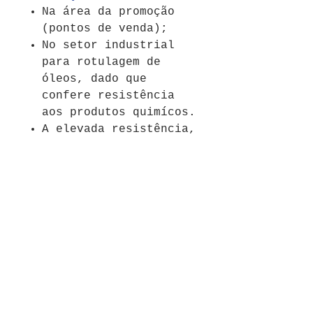
Na área da promoção
(pontos de venda);
No setor industrial
para rotulagem de
óleos, dado que
confere resistência
aos produtos quimícos.
A elevada resistência,
permite o uso no
exterior (outdoor);
Adequado para rótulos
de garrafas de vinho
assim como para uso
generalizado de
garrafas de bebidas;
Simplesmente, imprimir
etiquetas de
decoração.