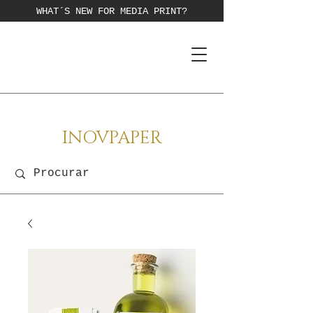
WHAT´S NEW FOR MEDIA PRINT?
INOVPAPER