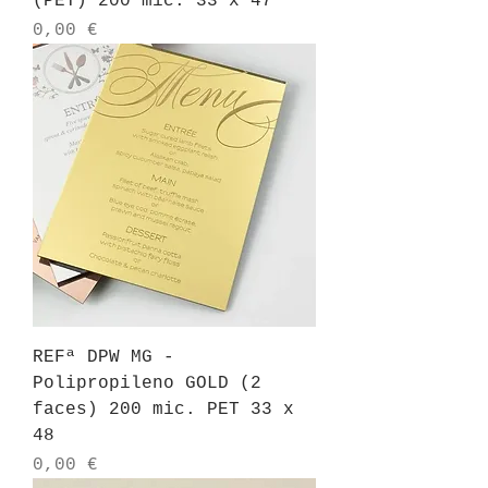
(PET) 200 mic. 33 x 47
Preço
0,00 €
REFª DPW MG -
Polipropileno GOLD (2
faces) 200 mic. PET 33 x
48
Preço
0,00 €