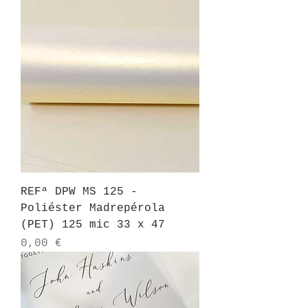
REFª DPW MS 125 -
Poliéster Madrepérola
(PET) 125 mic 33 x 47
Preço
0,00 €