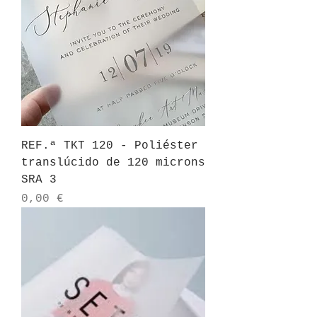
REF.ª TKT 120 - Poliéster
translúcido de 120 microns
SRA 3
Preço
0,00 €