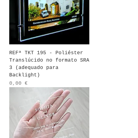
REFª TKT 195 - Poliéster
Translúcido no formato SRA
3 (adequado para
Backlight)
Preço
0,00 €