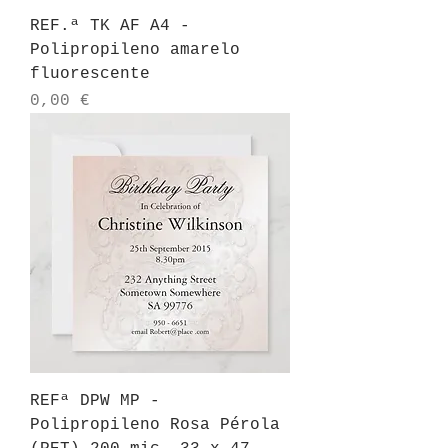
REF.ª TK AF A4 -
Polipropileno amarelo
fluorescente
Preço
0,00 €
REFª DPW MP -
Polipropileno Rosa Pérola