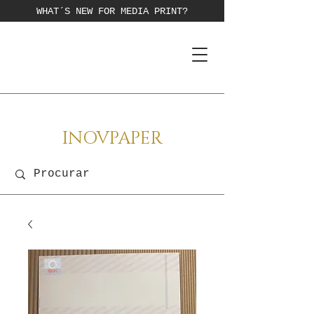
WHAT´S NEW FOR MEDIA PRINT?
INOVPAPER