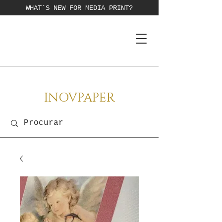
WHAT´S NEW FOR MEDIA PRINT?
INOVPAPER