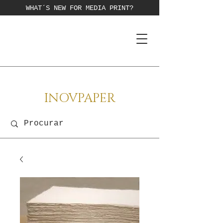
WHAT´S NEW FOR MEDIA PRINT?
INOVPAPER