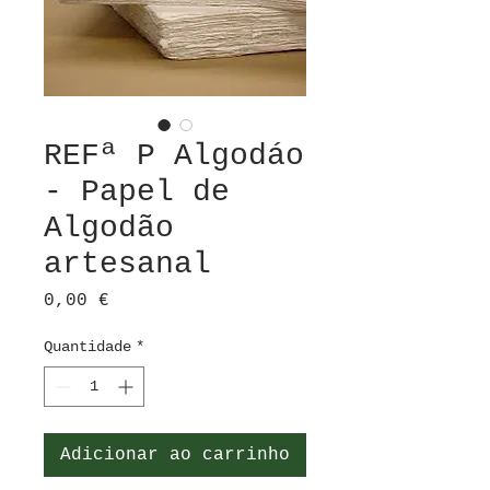
REFª P Algodáo
- Papel de
Algodão
artesanal
Preço
0,00 €
Quantidade
*
Adicionar ao carrinho