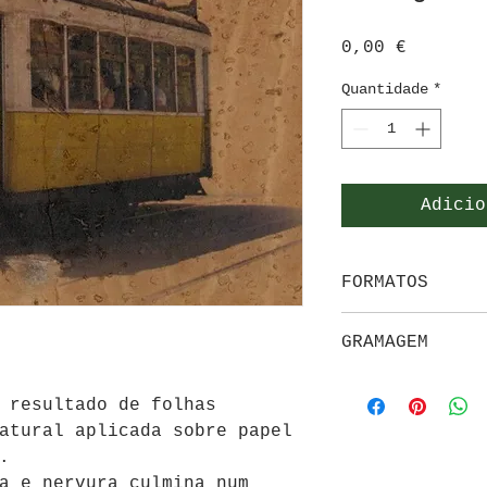
Preço
0,00 €
Quantidade
*
Adicio
FORMATOS
SRA3
GRAMAGEM
G/m²: 1 - 300 g
 resultado de folhas
atural aplicada sobre papel
.
a e nervura culmina num