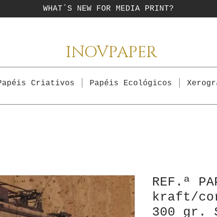
WHAT´S NEW FOR MEDIA PRINT?
INOVPAPER
Papéis Criativos
Papéis Ecológicos
Xerogr
REF.ª PA
kraft/co
300 gr. 