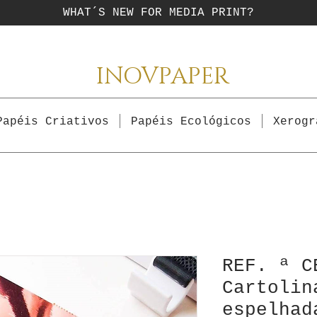
WHAT´S NEW FOR MEDIA PRINT?
INOVPAPER
Papéis Criativos
Papéis Ecológicos
Xerogr
REF. ª C
Cartolin
espelhad