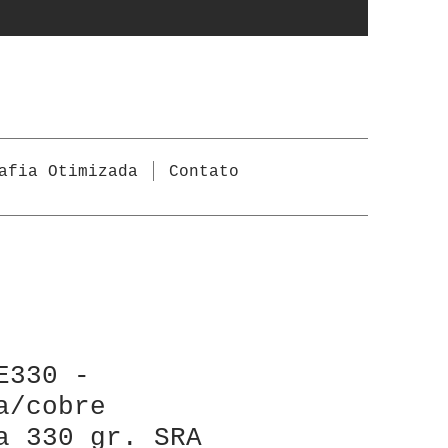
afia Otimizada
Contato
E330 -
a/cobre
a 330 gr. SRA