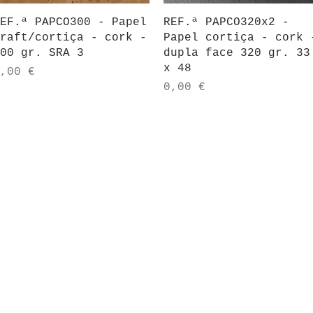
Visualização rápida
Visualização rápida
EF.ª PAPCO300 - Papel
REF.ª PAPCO320x2 -
raft/cortiça - cork -
Papel cortiça - cork 
00 gr. SRA 3
dupla face 320 gr. 33
x 48
reço
,00 €
Preço
0,00 €