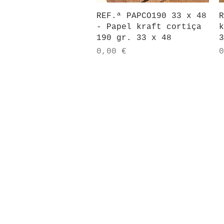
Visualização rápida
REF.ª PAPCO190 33 x 48
R
- Papel kraft cortiça
k
190 gr. 33 x 48
3
Preço
P
0,00 €
0