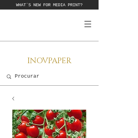
WHAT´S NEW FOR MEDIA PRINT?
INOVPAPER