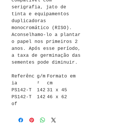
compatível com
serigrafia, jato de
tinta e equipamentos
duplicadoras
monocromático (RISO).
Aconselhamo-lo a plantar
o papel nos primeiros 2
anos. Após esse período,
a taxa de germinação das
sementes pode diminuir.
Referênc
g/m
Formato em
ia
²
cm
PS
142-T
142
31 x 45
PS
142-T
142
46 x 62
of